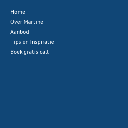
Home
Over Martine
Aanbod
Tips en Inspiratie
Boek gratis call
Mijn 7 tips om met inzicht, impact en plezier te
ondernemen.
Onderneem met impact en plezier dankzij de
M+M+M=M3 methodologie.
In 5 eenvoudige stappen naar een kristalhelder
businessplan.
Inspiratie welzijn